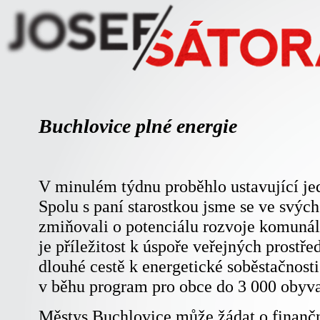
Buchlovice plné energie
V minulém týdnu proběhlo ustavující jed
Spolu s paní starostkou jsme se ve svýc
zmiňovali o potenciálu rozvoje komunáln
je příležitost k úspoře veřejných prostře
dlouhé cestě k energetické soběstačnost
v běhu program pro obce do 3 000 obyva
Městys Buchlovice může žádat o finančn