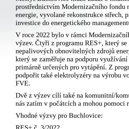
prostřednictvím Modernizačního fondu 
energie, vyvolané rekonstrukce střech, 
investice do energetického management
V roce 2022 bylo v rámci Modernizační
výzev. Čtyři z programu RES+, který s
nepalivových obnovitelných zdrojů ene
který se zaměřuje na podporu využíván
primárně určených pro vytápění. Z pro
podpořit také elektrolyzéry na výrobu v
FVE.
Dvě z výzev cílí také na komunitní/komu
nás zatím v počátcích a mohou pomoci ro
Vhodné výzvy pro Buchlovice:
RES+ č. 3/2022